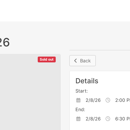
26
Sold out
Back
Details
Start:
2/8/26
2:00 
End:
2/8/26
6:30 