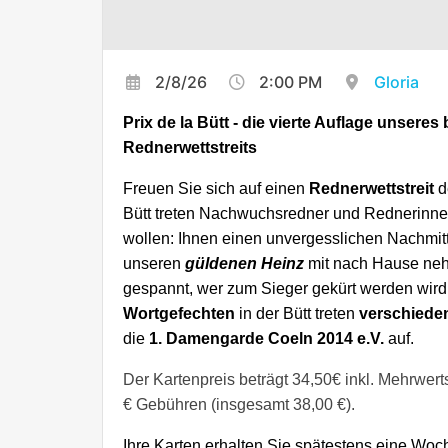
2/8/26
2:00 PM
Gloria
Prix de la Bütt - die vierte Auflage unseres 
Rednerwettstreits
Freuen Sie sich auf einen
Rednerwettstreit
d
Bütt treten Nachwuchsredner und Rednerinnen 
wollen: Ihnen einen unvergesslichen Nachmitt
unseren
güldenen Heinz
mit nach Hause neh
gespannt, wer zum Sieger gekürt werden wir
Wortgefechten
in der Bütt treten
verschiede
die
1. Damengarde Coeln 2014 e.V.
auf.
Der Kartenpreis beträgt 34,50€ inkl. Mehrwert
€ Gebühren (insgesamt 38,00 €).
Ihre Karten erhalten Sie spätestens eine Woc